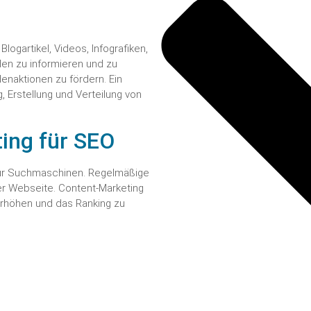
ogartikel, Videos, Infografiken,
den zu informieren und zu
enaktionen zu fördern. Ein
, Erstellung und Verteilung von
ing für SEO
 für Suchmaschinen. Regelmäßige
ner Webseite. Content-Marketing
 erhöhen und das Ranking zu