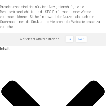
Breadcrumbs sind eine nützliche Navigationshilfe, die die
Benutzerfreundlichkeit und die SEO-Performance einer Webseite
verbessern können. Sie helfen sowohl den Nutzern als auch den
Suchmaschinen, die Struktur und Hierarchie der Webseite besser zu
verstehen.
War dieser Artikel hilfreich?
Ja
Nein
Inhalt