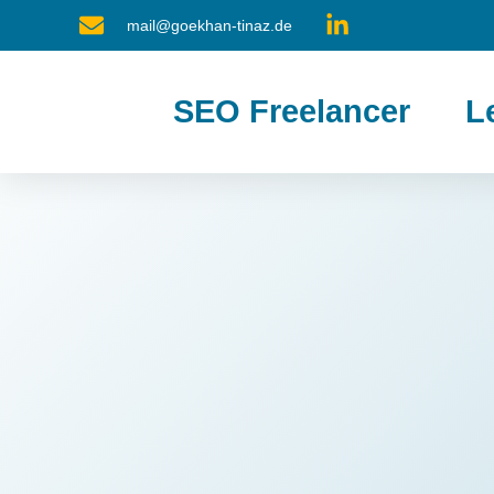
mail@goekhan-tinaz.de
SEO Freelancer
L